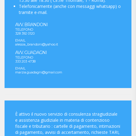
15:30 alle 18:30 ( Cir.ne Trionfale, 1 - Roma).
Telefonicamente (anche con messaggi whatsapp) o
tramite e-mail.
AVV. BRANDONI
TELEFONO
328 392 0120
EMAIL
alessia_brandoni@yahoo.it
AVV. GUADAGNI
TELEFONO
333 203 4738
EMAIL
marzia.guadagni@gmail.com
È attivo il nuovo servizio di consulenza stragiudiziale
e assistenza giudiziale in materia di contenzioso
fiscale e tributario : cartelle di pagamento, intimazioni
di pagamento, avvisi di accertamento, richieste TARI,