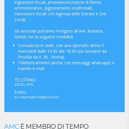
ingiunzioni fiscali, preavviso/iscrizione di fermo
amministrativo, pignoramento esattoriale,
transazioni fiscali con Agenzia delle Entrate e Enti
Locali.
Gli associati potranno rivolgersi all'Avv. Roberta
Gentili con le seguenti modalità:
Consulenza in sede, con uno sportello attivo il
mercoledì dalle 15:30 alle 18:30 (via Giovanni da
Procida da n. 36 - Roma).
Telefonicamente (anche con messaggi whatsapp) o
tramite e-mail.
TELEFONO
333 812 4776
EMAIL
avv.robertagentili@gmail.com
AMC
È MEMBRO DI TEMPO