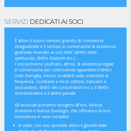
SERVIZI
DEDICATI AI SOCI
È attivo il nuovo servizio gratuito di consulenza
stragiudiziale e il servizio in convenzione di assistenza
giudiziale riservato ai soci AMC (diritto dello
spettacolo, diritto d'autore ecc.).
I soci potranno usufruire, altresì, di assistenza legale
in convenzione per controversie riguardanti il diritto
civile (famiglia, minori, invalidità civile, indennità di
frequenza, societario e terzo settore, bancario e
assicurativo, diritto dei consumatori ecc.), il diritto
amministrativo e il diritto penale.
Gli associati potranno rivolgersi all'Avv. Alessia
Brandoni e Marzia Guadagni, che offriranno la loro
consulenza in varie modalità:
In sede, con uno sportello attivo il giovedì dalle