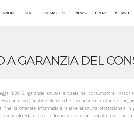
CIAZIONE
SOCI
FORMAZIONE
NEWS
PREMI
ISCRIVITI
O A GARANZIA DEL CO
legge 4/2013, (garanzie attivate a tutela del consumatore) l’Assoc
sso primario ( pubblico finale ) che secondario (firmatario dell’ingaggio
ine di ottenere informazioni relative all’attività professionale in 
are eventuali reclami in caso di contenzioso con i singoli professionisti.